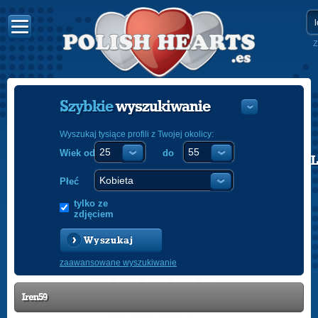
Z
Szybkie
wyszukiwanie
Wyszukaj tysiące profili z Twojej okolicy:
Wiek od
do
POLISH
ENGLISH
Płeć
tylko ze
zdjęciem
Wyszukaj
zaawansowane wyszukiwanie
Iren59