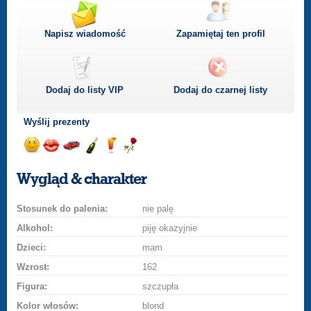
Napisz wiadomość
Zapamiętaj ten profil
Dodaj do listy
VIP
Dodaj do czarnej listy
Wyślij prezenty
Wyślij
Wyślij
Przejażdżka
Wyślij
Wyślij
Wyślij
uśmiech
buziaka
samochodem
szampana
drinka
różę
Wygląd & charakter
Stosunek do palenia:
nie palę
Alkohol:
piję okazyjnie
Dzieci:
mam
Wzrost:
162
Figura:
szczupła
Kolor włosów:
blond