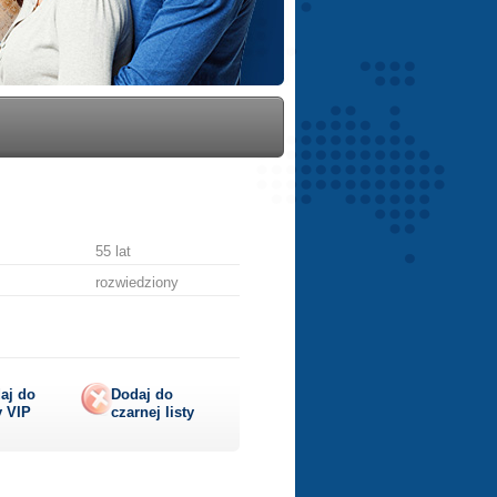
55 lat
rozwiedziony
aj do
Dodaj do
y
VIP
czarnej listy
lij