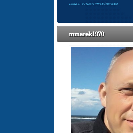
zaawansowane wyszukiwanie
mmarek1970