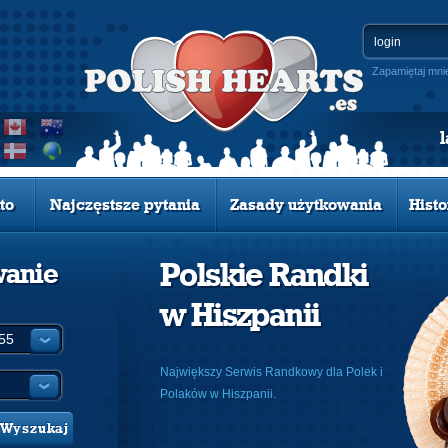
Zapamiętaj mni
to
Najczęstsze pytania
Zasady użytkowania
Histo
Polskie Randki
wanie
w Hiszpanii
:
Największy Serwis Randkowy dla Polek i
Polaków w Hiszpanii.
Wyszukaj