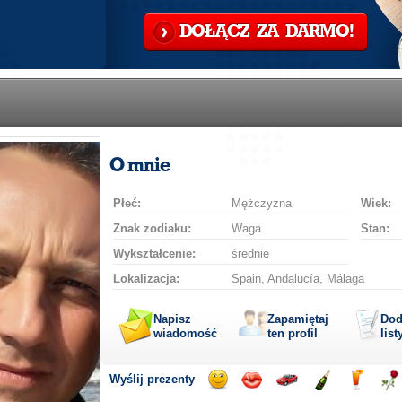
DOŁĄCZ ZA DARMO!
O mnie
Płeć:
Mężczyzna
Wiek:
Znak zodiaku:
Waga
Stan:
Wykształcenie:
średnie
Lokalizacja:
Spain, Andalucía, Málaga
Napisz
Zapamiętaj
Dod
wiadomość
ten profil
list
Wyślij prezenty
Wyślij
Wyślij
Przejażdżka
Wyślij
Wyślij
Wyś