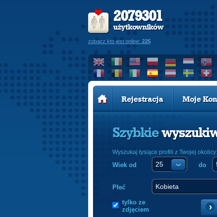
2079301
użytkowników
zobacz kto jest online:
225
Rejestracja
Moje Kon
Szybkie
wyszuki
Wyszukaj tysiące profili z Twojej okolicy
Wiek od
do
Płeć
tylko ze
zdjęciem