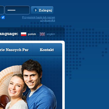
Zaloguj
e
Przypomnij hasło lub nazwę
użytkownika
language:
polish
english
rie Naszych Par
Kontakt