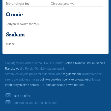
Moja religia to:
Chrześcijaństwo
O mnie
Jedyna w swoim rodzaju.
Szukam
Milosci
Copyrights © Polskie Serca : Polish Hearts :
Polskie Randki
:
Polski Serwis
Randkowy
dla Polek i Polaków na emigracji.
Strona jest objęta prawami autorskimi oraz
regulaminem
. Korzystając ze
strony akceptujesz naszą
politykę cookies
i
politykę prywatności
. Mapa
popularnych stron serwisu
. |
Complaints/take down request
skok do góry
Poprzednia wersja Polish Hearts