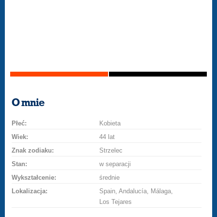
O mnie
Płeć:
Kobieta
Wiek:
44 lat
Znak zodiaku:
Strzelec
Stan:
w separacji
Wykształcenie:
średnie
Lokalizacja:
Spain, Andalucía, Málaga,
Los Tejares