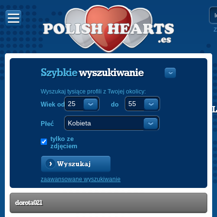
Z
Szybkie
wyszukiwanie
Wyszukaj tysiące profili z Twojej okolicy:
Wiek od
do
POLISH
ENGLISH
Płeć
tylko ze
zdjęciem
Wyszukaj
zaawansowane wyszukiwanie
dorota021