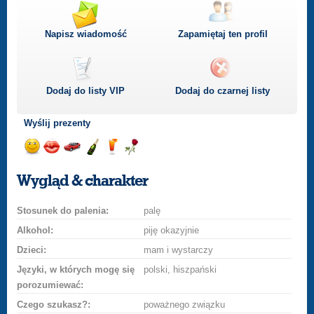
Napisz wiadomość
Zapamiętaj ten profil
Dodaj do listy
VIP
Dodaj do czarnej listy
Wyślij prezenty
Wyślij
Wyślij
Przejażdżka
Wyślij
Wyślij
Wyślij
uśmiech
buziaka
samochodem
szampana
drinka
różę
Wygląd & charakter
Stosunek do palenia:
palę
Alkohol:
piję okazyjnie
Dzieci:
mam i wystarczy
Języki, w których mogę się
polski, hiszpański
porozumiewać:
Czego szukasz?:
poważnego związku