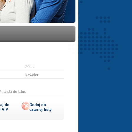
29 lat
kawaler
Miranda de Ebro
aj do
Dodaj do
y
VIP
czarnej listy
lij