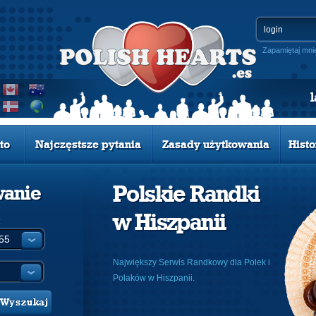
Zapamiętaj mni
to
Najczęstsze pytania
Zasady użytkowania
Histo
Polskie Randki
wanie
w Hiszpanii
:
Największy Serwis Randkowy dla Polek i
Polaków w Hiszpanii.
Wyszukaj