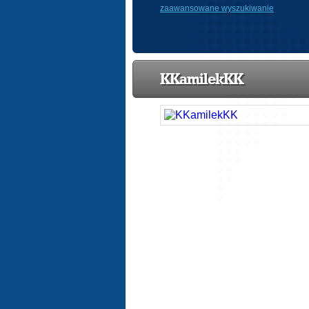
zaawansowane wyszukiwanie
KKamilekKK