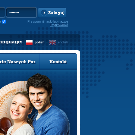
Zaloguj
e
Przypomnij hasło lub nazwę
użytkownika
language:
polish
english
rie Naszych Par
Kontakt