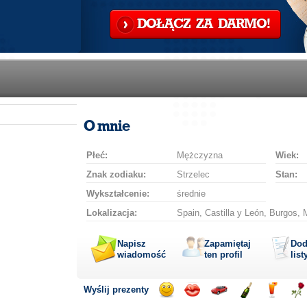
DOŁĄCZ ZA DARMO!
O mnie
Płeć:
Mężczyzna
Wiek:
Znak zodiaku:
Strzelec
Stan:
Wykształcenie:
średnie
Lokalizacja:
Spain, Castilla y León, Burgos, 
Napisz
Zapamiętaj
Dod
wiadomość
ten profil
list
Wyślij prezenty
Wyślij
Wyślij
Przejażdżka
Wyślij
Wyślij
Wyś