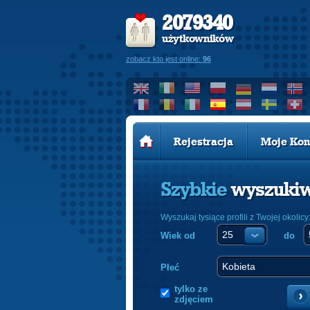
2079340
użytkowników
zobacz kto jest online:
96
Rejestracja
Moje Kon
Szybkie
wyszuki
Wyszukaj tysiące profili z Twojej okolicy
Wiek od
do
Płeć
tylko ze
zdjęciem