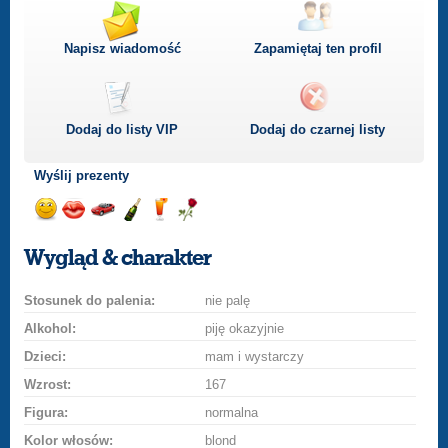
Napisz wiadomość
Zapamiętaj ten profil
Dodaj do listy
VIP
Dodaj do czarnej listy
Wyślij prezenty
Wyślij
Wyślij
Przejażdżka
Wyślij
Wyślij
Wyślij
uśmiech
buziaka
samochodem
szampana
drinka
różę
Wygląd & charakter
Stosunek do palenia:
nie palę
Alkohol:
piję okazyjnie
Dzieci:
mam i wystarczy
Wzrost:
167
Figura:
normalna
Kolor włosów:
blond