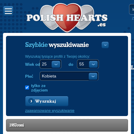
Z
Szybkie
wyszukiwanie
Wyszukaj tysiące profili z Twojej okolicy:
Wiek od
do
POLISH
ENGLISH
Płeć
tylko ze
zdjęciem
Wyszukaj
zaawansowane wyszukiwanie
1957coni