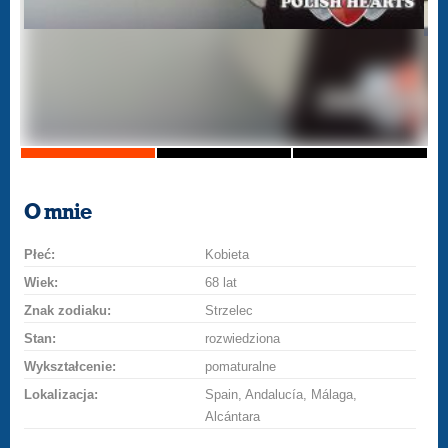
O mnie
Płeć:
Kobieta
Wiek:
68 lat
Znak zodiaku:
Strzelec
Stan:
rozwiedziona
Wykształcenie:
pomaturalne
Lokalizacja:
Spain, Andalucía, Málaga,
Alcántara